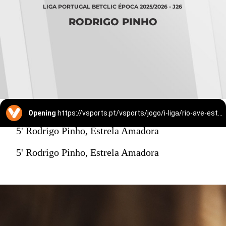
LIGA PORTUGAL BETCLIC ÉPOCA 2025/2026 - J26
RODRIGO PINHO
Opening
https://vsports.pt/vsports/jogo/i-liga/rio-ave-estrela-amadora/25456/minuto
5' Rodrigo Pinho, Estrela Amadora
5' Rodrigo Pinho, Estrela Amadora