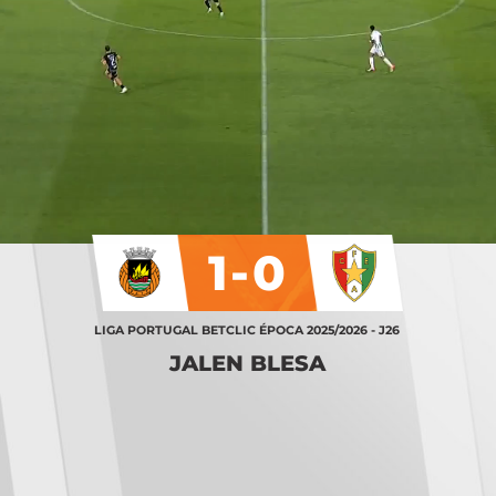
1-0
LIGA PORTUGAL BETCLIC ÉPOCA 2025/2026 - J26
JALEN BLESA