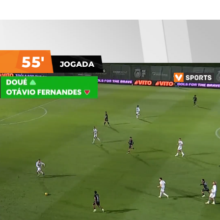
55'
JOGADA