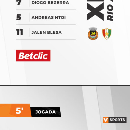
5'
JOGADA