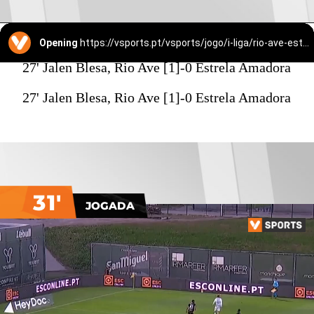
Opening
https://vsports.pt/vsports/jogo/i-liga/rio-ave-estrela-amadora/25456/minuto
27' Jalen Blesa, Rio Ave [1]-0 Estrela Amadora
27' Jalen Blesa, Rio Ave [1]-0 Estrela Amadora
31'
JOGADA