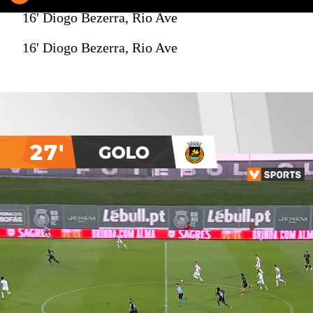
16' Diogo Bezerra, Rio Ave
16' Diogo Bezerra, Rio Ave
27'