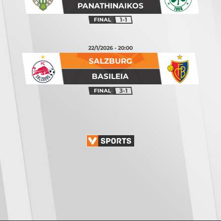
PANATHINAIKOS
1-1
22/1/2026 - 20:00
SALZBURG
BASILEIA
3-1