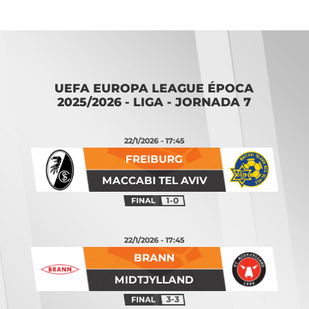
UEFA EUROPA LEAGUE ÉPOCA
2025/2026 - LIGA - JORNADA 7
22/1/2026 - 17:45
FREIBURG
MACCABI TEL AVIV
1-0
22/1/2026 - 17:45
BRANN
MIDTJYLLAND
3-3