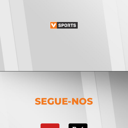
SEGUE-NOS