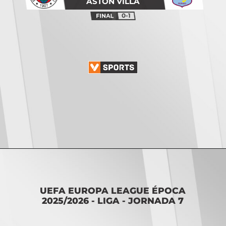
ASTON VILLA
0-1
UEFA EUROPA LEAGUE ÉPOCA
2025/2026 - LIGA - JORNADA 7