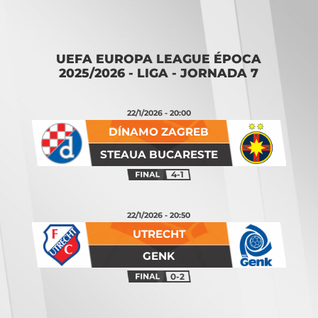
UEFA EUROPA LEAGUE ÉPOCA
2025/2026 - LIGA - JORNADA 7
22/1/2026 - 20:00
DÍNAMO ZAGREB
STEAUA BUCARESTE
4-1
22/1/2026 - 20:50
UTRECHT
GENK
0-2